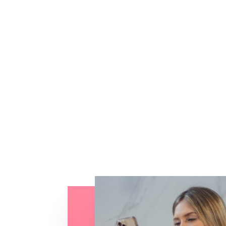
Confección de trajes para damas 
Versátiles, frescos y elegantes.