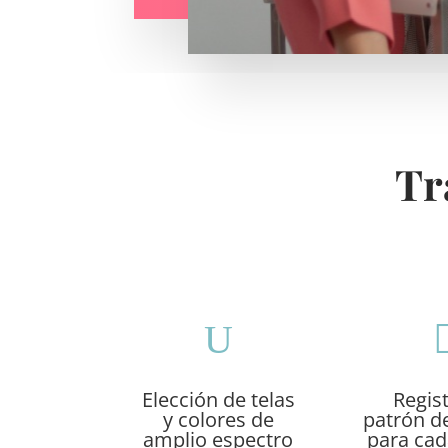
Tr
U
Elección de telas
Regis
y colores de
patrón d
amplio espectro
para cad